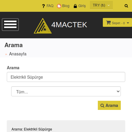
FAQ
Blog
Giriş
TRY (₺)
USD ($)
EUR (€)
Sepet
- 0
TRY (₺)
GBP (£)
Arama
Anasayfa
Arama
Arama
Arama: Elektrikli Süpürge