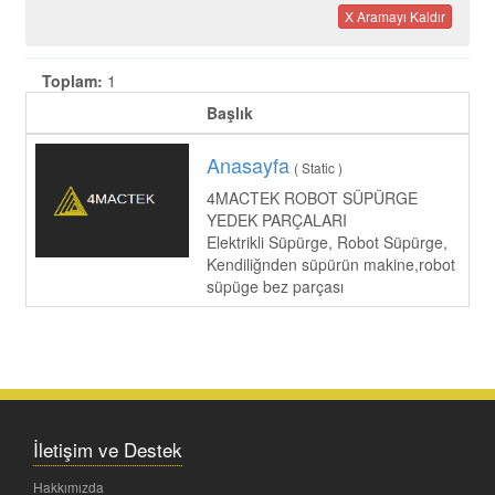
X Aramayı Kaldır
Toplam:
1
Başlık
Anasayfa
( Static )
4MACTEK ROBOT SÜPÜRGE
YEDEK PARÇALARI
Elektrikli Süpürge, Robot Süpürge,
Kendiliğnden süpürün makine,robot
süpüge bez parçası
İletişim ve Destek
Hakkımızda