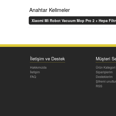
Anahtar Kelimeler
Xiaomi Mi Robot Vacuum Mop Pro 2 + Hepa Filtr
İletişim ve Destek
Müşteri Se
Hakkımızda
Ürün Kategori
İletişim
Siparişlerim
FAQ
Desteklerim
Şifremi unutt
RSS