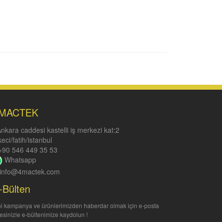
MACTEK
nkara caddesi kastelli iş merkezi kat:2
keci/fatih/istanbul
90 546 449 35 53
Whatsapp
info@4mactek.com
-Bülten
i kampanya ve ürünlerimizden haberdar olmak için e-posta
esinizle e-bültenimize kaydolun !