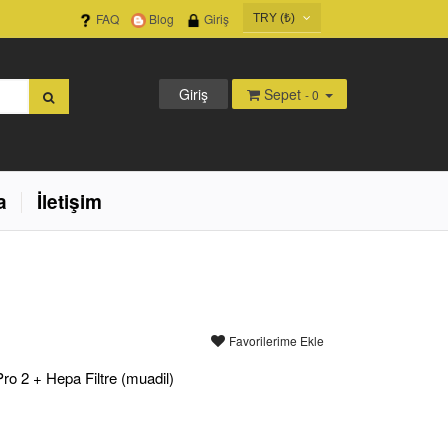
FAQ
Blog
Giriş
TRY (₺)
USD ($)
EUR (€)
Giriş
Sepet
- 0
TRY (₺)
GBP (£)
a
İletişim
Favorilerime Ekle
 2 + Hepa Filtre (muadil)