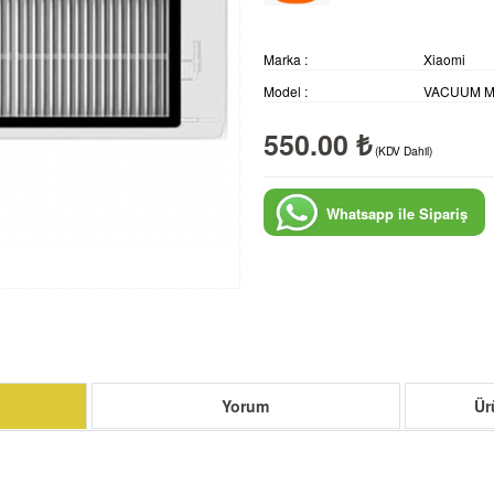
Marka :
Xiaomi
Model :
VACUUM M
550.00 ₺
(KDV Dahil)
Whatsapp ile Sipariş
Yorum
Ür