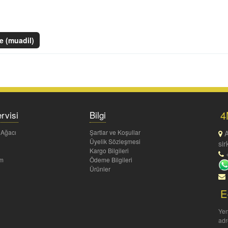
e (muadil)
4
rvisi
Bilgi
 Ağacı
Şartlar ve Koşullar
A
Üyelik Sözleşmesi
sir
Kargo Bilgileri
+
um
Ödeme Bilgileri
Ürünler
E
Yen
adr