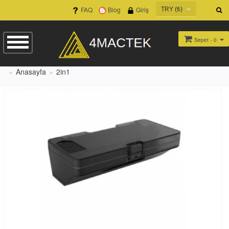
FAQ
Blog
Giriş
TRY (₺)
USD ($)
EUR (€)
Sepet
- 0
TRY (₺)
Anasayfa
2in1
GBP (£)