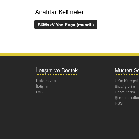
Anahtar Kelimeler
S6MaxV Yan Fırça (muadil)
İletişim ve Destek
Müşteri Se
Hakkımızda
Ürün Kategori
İletişim
Siparişlerim
FAQ
Desteklerim
Şifremi unutt
RSS