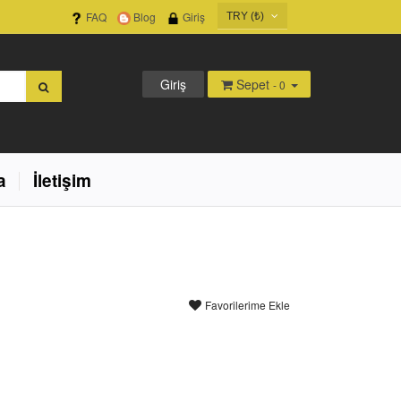
FAQ
Blog
Giriş
TRY (₺)
USD ($)
EUR (€)
Giriş
Sepet
- 0
TRY (₺)
GBP (£)
a
İletişim
Favorilerime Ekle