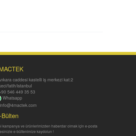
MACTEK
nkara caddesi kastelli iş merkezi kat:2
keci/fatih/istanbul
90 546 449 35 53
Whatsapp
info@4mactek.com
-Bülten
i kampanya ve ürünlerimizden haberdar olmak için e-posta
esinizle e-bültenimize kaydolun !