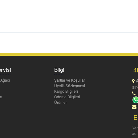
4
rvisi
Bilgi
 Ağacı
Şartlar ve Koşullar
A
Üyelik Sözleşmesi
sir
Kargo Bilgileri
+
um
Ödeme Bilgileri
Ürünler
E
Yen
adr