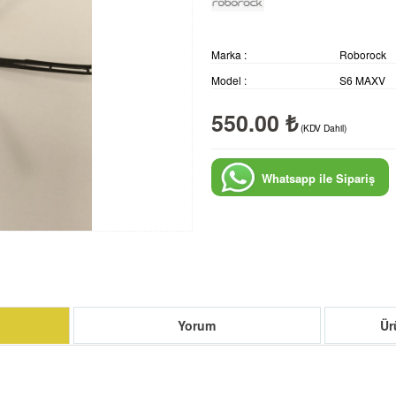
Marka :
Roborock
Model :
S6 MAXV
550.00 ₺
(KDV Dahil)
Whatsapp ile Sipariş
Yorum
Ür