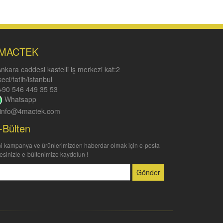
MACTEK
nkara caddesi kastelli iş merkezi kat:2
keci/fatih/istanbul
90 546 449 35 53
Whatsapp
info@4mactek.com
-Bülten
i kampanya ve ürünlerimizden haberdar olmak için e-posta
esinizle e-bültenimize kaydolun !
Gönder