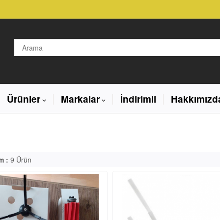
Ürünler
Markalar
İndirimli
Hakkımızd
m :
9 Ürün