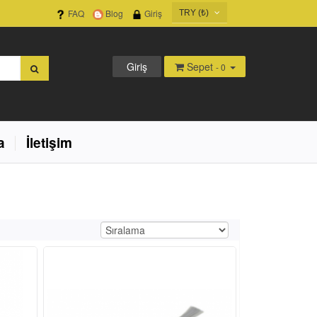
FAQ
Blog
Giriş
TRY (₺)
USD ($)
EUR (€)
Giriş
Sepet
- 0
TRY (₺)
GBP (£)
a
İletişim