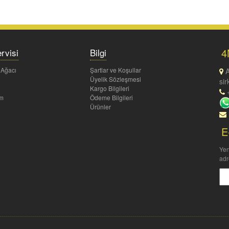
4
rvisi
Bilgi
 Ağacı
Şartlar ve Koşullar
A
Üyelik Sözleşmesi
sir
Kargo Bilgileri
+
um
Ödeme Bilgileri
Ürünler
E
Yen
adr