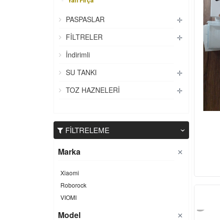
Yan Fırça
PASPASLAR
✛
FİLTRELER
✛
İndirimli
SU TANKI
✛
TOZ HAZNELERİ
✛
FİLTRELEME
‹
Marka
✕
Xiaomi
Roborock
VIOMI
Model
✕