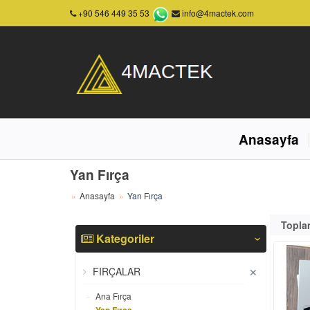
+90 546 449 35 53
info@4mactek.com
Anasayfa
Yan Fırça
Anasayfa
Yan Fırça
Topla
Kategoriler
‹
FIRÇALAR
✕
Ana Fırça