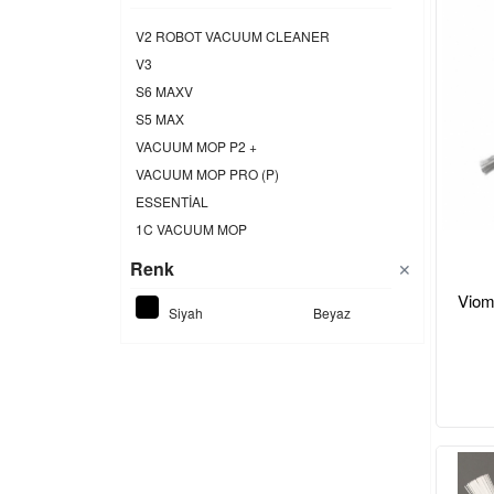
V2 ROBOT VACUUM CLEANER
V3
S6 MAXV
S5 MAX
VACUUM MOP P2 +
VACUUM MOP PRO (P)
ESSENTİAL
1C VACUUM MOP
Renk
✕
Viom
Siyah
Beyaz