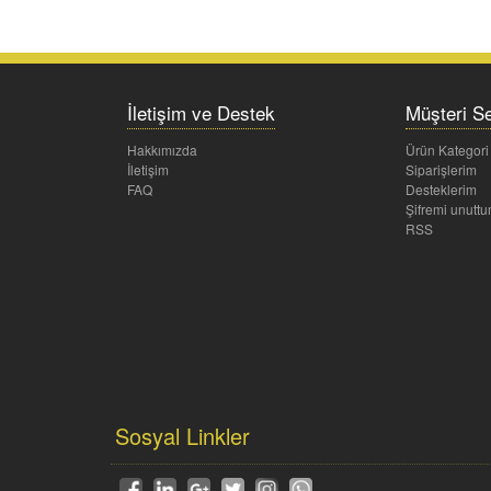
İletişim ve Destek
Müşteri Se
Hakkımızda
Ürün Kategori
İletişim
Siparişlerim
FAQ
Desteklerim
Şifremi unutt
RSS
Sosyal Linkler