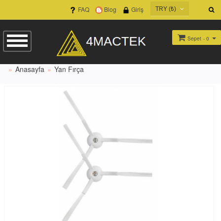
FAQ
Blog
Giriş
TRY (₺)
USD ($)
EUR (€)
Sepet
- 0
TRY (₺)
Anasayfa
Yan Fırça
GBP (£)