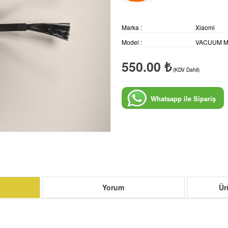
Marka :
Xiaomi
Model :
VACUUM M
550.00 ₺
(KDV Dahil)
Whatsapp ile Sipariş
Yorum
Ür