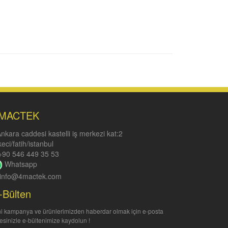
MACTEK
nkara caddesi kastelli iş merkezi kat:2
keci/fatih/istanbul
90 546 449 35 53
Whatsapp
info@4mactek.com
-Bülten
i kampanya ve ürünlerimizden haberdar olmak için e-posta
esinizle e-bültenimize kaydolun !