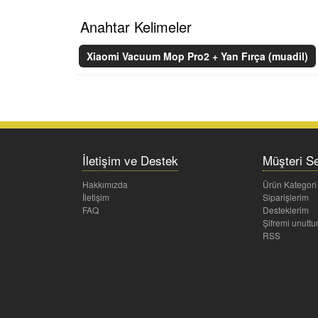
Anahtar Kelimeler
Xiaomi Vacuum Mop Pro2 + Yan Fırça (muadil)
İletişim ve Destek
Müşteri Se
Hakkımızda
Ürün Kategori
İletişim
Siparişlerim
FAQ
Desteklerim
Şifremi unutt
RSS