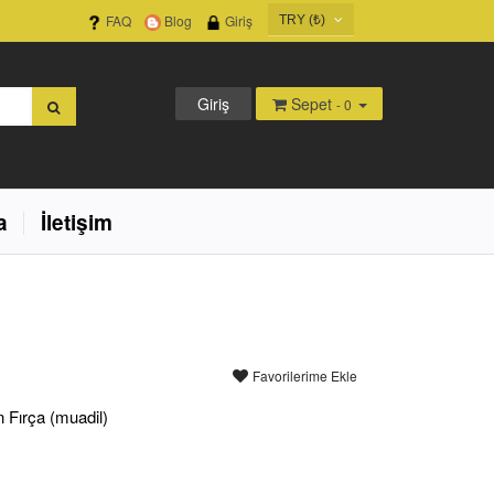
FAQ
Blog
Giriş
TRY (₺)
USD ($)
EUR (€)
Giriş
Sepet
- 0
TRY (₺)
GBP (£)
a
İletişim
Favorilerime Ekle
Fırça (muadil)