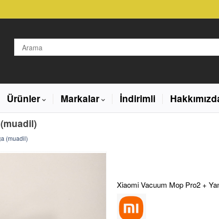
Ürünler
Markalar
İndirimli
Hakkımızd
(muadil)
a (muadil)
Xiaomi Vacuum Mop Pro2 + Yan 