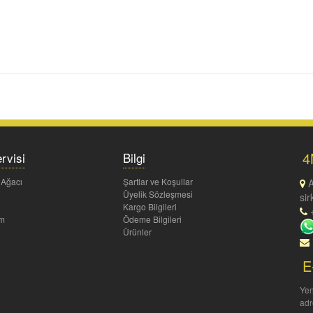
4
rvisi
Bilgi
 Ağacı
Şartlar ve Koşullar
A
Üyelik Sözleşmesi
sir
Kargo Bilgileri
+
um
Ödeme Bilgileri
Ürünler
E
Yen
adr