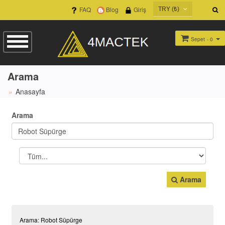
FAQ
Blog
Giriş
TRY (₺)
USD ($)
EUR (€)
Sepet
- 0
TRY (₺)
GBP (£)
Arama
Anasayfa
Arama
Arama
Arama: Robot Süpürge