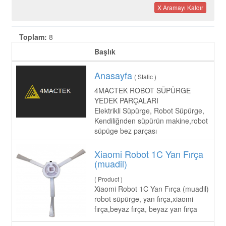
X Aramayı Kaldır
Toplam:
8
Başlık
Anasayfa
( Static )
4MACTEK ROBOT SÜPÜRGE
YEDEK PARÇALARI
Elektrikli Süpürge, Robot Süpürge,
Kendiliğnden süpürün makine,robot
süpüge bez parçası
Xiaomi Robot 1C Yan Fırça
(muadil)
( Product )
Xiaomi Robot 1C Yan Fırça (muadil)
robot süpürge, yan fırça,xiaomi
fırça,beyaz fırça, beyaz yan fırça